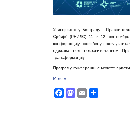
Универзитет у Београду – Правни фак
Србије“ (РНИДС) 11. и 12. септембра
конференцију посвећену праву дигитал
одржава под покровитељством При
трансформацију.
Програму конференције можете прист
More »
Facebook
Mastodon
Email
Share